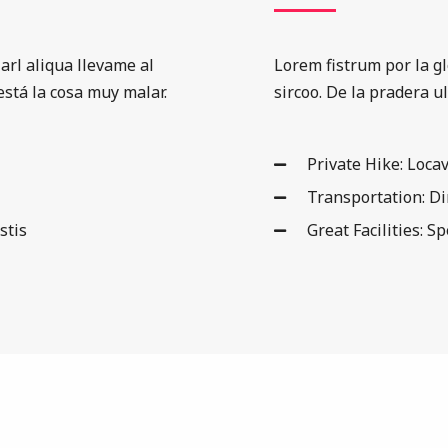
arl aliqua llevame al
Lorem fistrum por la gl
está la cosa muy malar.
sircoo. De la pradera u
Private Hike: Locav
Transportation: D
stis
Great Facilities: S