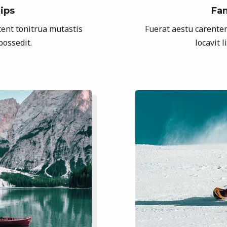
ips
Fam
ent tonitrua mutastis
Fuerat aestu carente
 possedit.
locavit l