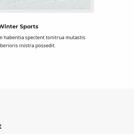
Winter Sports
m habentia spectent tonitrua mutastis
iberioris inistra possedit.
t