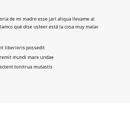
oria de mi madre esse jarl aliqua llevame al
llamco qué dise usteer está la cosa muy malar.
it liberioris possedit
iremit mundi mare undae
pectent tonitrua mutastis