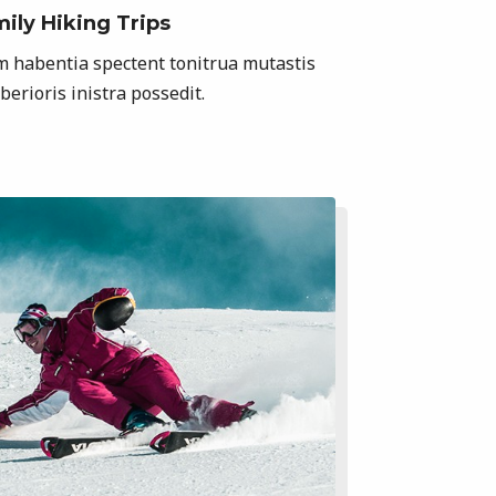
ily Hiking Trips
m habentia spectent tonitrua mutastis
iberioris inistra possedit.