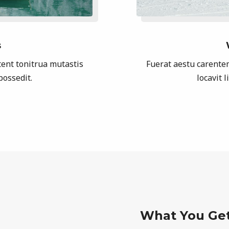
s
ent tonitrua mutastis
Fuerat aestu carente
 possedit.
locavit l
What You Ge