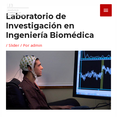
Ir
Navegación
MEN
al
de
Laboratorio de
PRIN
contenido
entradas
Investigación en
Ingeniería Biomédica
/
Slider
/ Por
admin