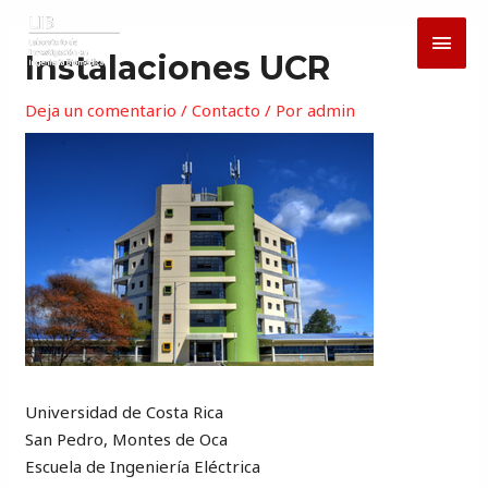
Ir
Navegación
MEN
al
de
Instalaciones UCR
PRIN
contenido
entradas
Deja un comentario
/
Contacto
/ Por
admin
Universidad de Costa Rica
San Pedro, Montes de Oca
Escuela de Ingeniería Eléctrica